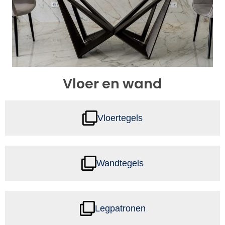
Vloer en wand
Vloertegels
Wandtegels
Legpatronen